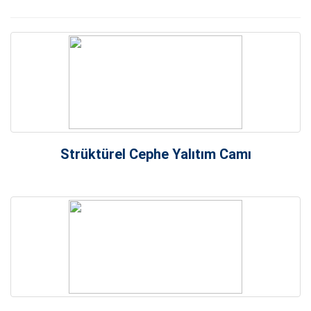
BOSTIK
FIXA
DUPONT TYVEK
LOHMANN
MKT
Strüktürel Cephe Yalıtım Camı
EXPANDET
HECO
MUNGO
DELTA
KAWİ-TECH