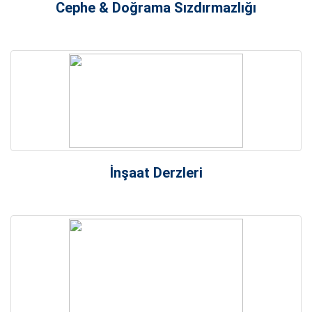
Cephe & Doğrama Sızdırmazlığı
NORM CIVATA
STANDART CIVATA
GEOFLEX
LINEFLEX
DİĞER YARDIMCI
MALZEMELER
İnşaat Derzleri
RENK KARTELASI
Uygulama Detayları
Hava Şartlarına Karşı Yalıtım
Kılavuzu
Silikon İle Strüktürel Yapıştırma
Kılavuzu