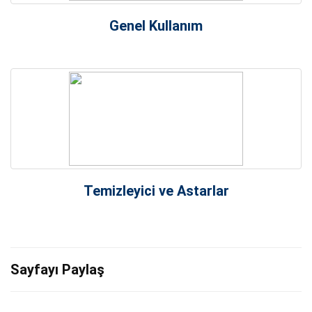
Genel Kullanım
Mastik ve Köpük Uygulamaları
Pencere Montaj Uygulaması
PanelTack System
Uygulamaları
Dupont Tyvek Uygulamaları
Dübel Uygulamaları
Temizleyici ve Astarlar
Delta Yalıtım Uygulamaları
Bant Uygulamaları
Bağlantı Tekniği Sözlüğü
Sayfayı Paylaş
E-Katalog