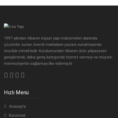
İletişim
Türkçe
1997 yılından itibaren inşaat yapı malzemeleri alanında
English
çözümler sunan önemli markaların pazara sunulmasında
öncülük etmektedir. Kurulumundan itibaren ürün yelpazesini
genişleterek, daha geniş kategoride hizmet vermeyi ve müşteri
memnuniyetini sağlamayı ilke edinmiştir.
Hızlı Menü
Anasayfa
Kurumsal