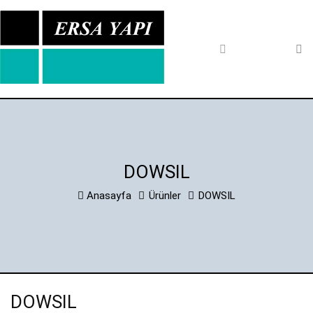
Anasayfa
Kurumsal
Markalar
Ürünler
DOWSIL
DOWSIL
TREMCO / ILLBRUCK /
Anasayfa
Ürünler
DOWSIL
NULLIFIRE
SOUDAL
TKK
NPT
DOWSIL