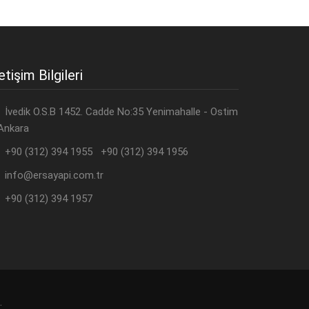
letişim Bilgileri
İvedik O.S.B 1452. Cadde No:35 Yenimahalle - Ostim
Ankara
+90 (312) 394 1955 +90 (312) 394 1956
info@ersayapi.com.tr
+90 (312) 394 1957
.