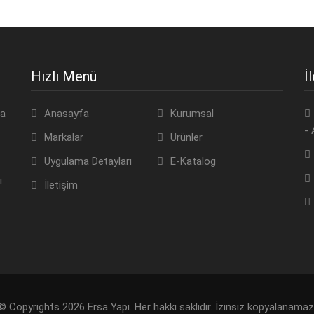
Hızlı Menü
İ
da
Anasayfa
Kurumsal
- 
Markalar
Ürünler
Uygulama Detayları
E-Katalog
i
İletişim
© Copyrights 2026 Ersa Yapı. Her hakkı saklıdır. İzinsiz kopyalanamaz