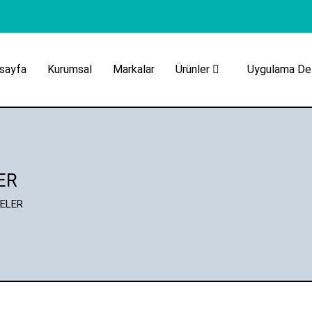
sayfa
Kurumsal
Markalar
Ürünler
Uygulama Det
ER
MELER