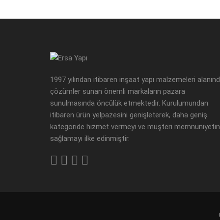
1997 yılından itibaren inşaat yapı malzemeleri alanın
çözümler sunan önemli markaların pazara
sunulmasında öncülük etmektedir. Kurulumundan
itibaren ürün yelpazesini genişleterek, daha geniş
kategoride hizmet vermeyi ve müşteri memnuniyetin
sağlamayı ilke edinmiştir.